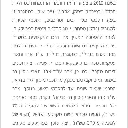
בשנת 2019 ביצע עו"ד ארז ותארי ההתמחות במחלקת
הנדל"ן בפירמת זיסמן, אהרוני, גייר ושות'. במסגרת זו
ביצע הסכמי מכר רבים ומורכבים, הסכמי שכירות
למגורים ונדל"ן מסחרי, ייצוג קבלנים ויזמים בפרויקטים.
לאחר ההסמכה המשיך את דרכו המקצועית במשרד
עורכי הדין אדורם ושות' העוסקים בליווי יזמים וקבלנים
בפרויקטים בנדל"ן, במסגרת זו ליווה עו"ד ארז ותארי
עסקאות מכר רבות, עסקאות מכר יד שנייה וייצוג רוכשים
דירות מקבלן. כמו כן, צבר עו"ד ארז ותארי ניסיון רב
בייצוג יזמים וקבלנים בענף, מהסכמי מימון וליווי בנקאי,
הסכמי יועצים שונים ועד להסכמי ביצוע. בנוסף, צבר
עו"ד ארז ותארי ניסיון רב בניהול ובקרת כספי נאמנות
של רוכשים (ניהול נאמנויות בשווי של למעלה מ-70
מש"ח), הגשת מכרזי רשות מקרקעי ישראל (בשווי של
למעלה מ-370 מש"ח) וייצוג שוטף בפרויקטים מסוגים