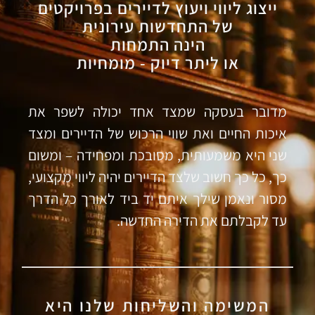
ייצוג ליווי ויעוץ לדיירים בפרויקטים
של התחדשות עירונית
הינה התמחות
או ליתר דיוק - מומחיות
מדובר בעסקה שמצד אחד יכולה לשפר את
איכות החיים ואת שווי הרכוש של הדיירים ומצד
שני היא משמעותית, מסובכת ומפחידה – ומשום
כך, כל כך חשוב שלצד הדיירים יהיה ליווי מקצועי,
מסור ונאמן שילך איתם יד ביד לאורך כל הדרך
עד לקבלתם את הדירה החדשה.
המשימה והשליחות שלנו היא